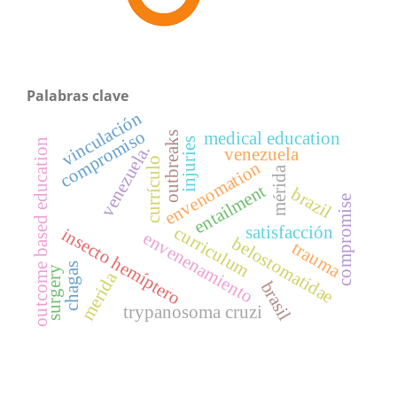
Palabras clave
vinculación
compromiso
medical education
outbreaks
injuries
outcome based education
venezuela.
venezuela
currículo
envenomation
mérida
entailment
brazil
compromise
curriculum
satisfacción
insecto hemíptero
envenenamiento
belostomatidae
trauma
chagas
surgery
merida
brasil
trypanosoma cruzi