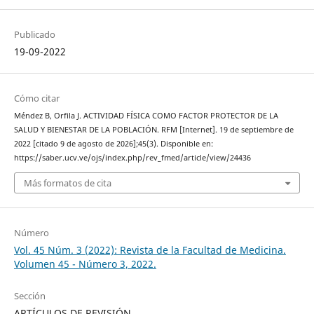
Publicado
19-09-2022
Cómo citar
Méndez B, Orfila J. ACTIVIDAD FÍSICA COMO FACTOR PROTECTOR DE LA
SALUD Y BIENESTAR DE LA POBLACIÓN. RFM [Internet]. 19 de septiembre de
2022 [citado 9 de agosto de 2026];45(3). Disponible en:
https://saber.ucv.ve/ojs/index.php/rev_fmed/article/view/24436
Más formatos de cita
Número
Vol. 45 Núm. 3 (2022): Revista de la Facultad de Medicina.
Volumen 45 - Número 3, 2022.
Sección
ARTÍCULOS DE REVISIÓN