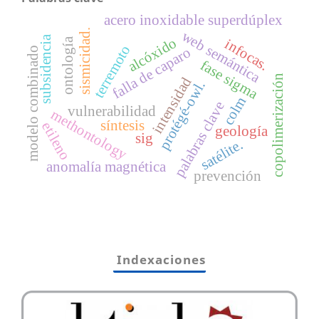
acero inoxidable superdúplex
sismicidad.
web semántica
subsidencia
alcóxido
ontología
infocas.
terremoto
falla de caparo
modelo combinado
fase sigma
copolimerización
intensidad
protégé-owl.
colm
palabras clave
vulnerabilidad
methontology
síntesis
etileno
geología
sig
satélite.
anomalía magnética
prevención
Indexaciones