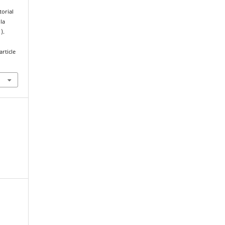
torial
la
1).
rticle