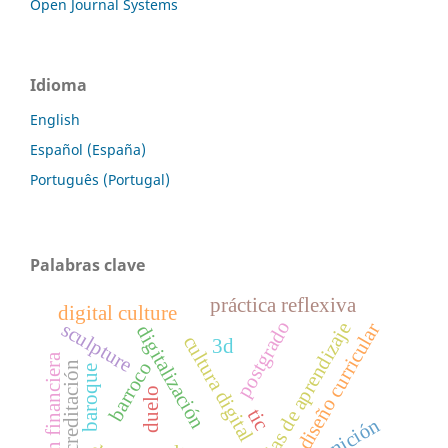
Open Journal Systems
Idioma
English
Español (España)
Português (Portugal)
Palabras clave
práctica reflexiva
digital culture
postgrado
sculpture
estrategias de aprendizaje
diseño curricular
digitalización
cultura digital
3d
educación financiera
barroco
acreditación
baroque
duelo
tic