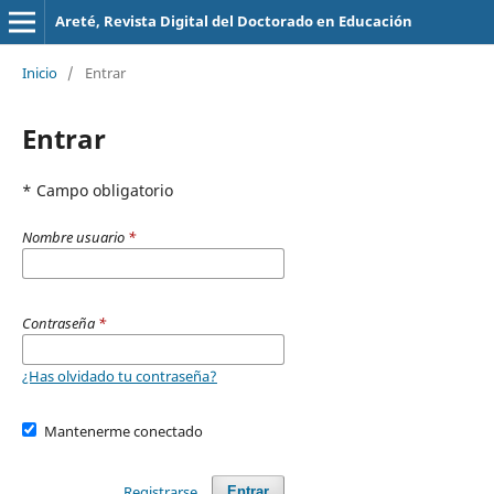
Areté, Revista Digital del Doctorado en Educación
Inicio
/
Entrar
Entrar
* Campo obligatorio
Nombre usuario
*
Contraseña
*
¿Has olvidado tu contraseña?
Mantenerme conectado
Registrarse
Entrar