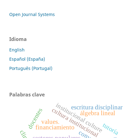
Open Journal Systems
Idioma
English
Español (España)
Português (Portugal)
Palabras clave
institucional culture
escritura disciplinar
cultura institucional
docentes
álgebra lineal
values.
tutoría
financiamiento
convenio