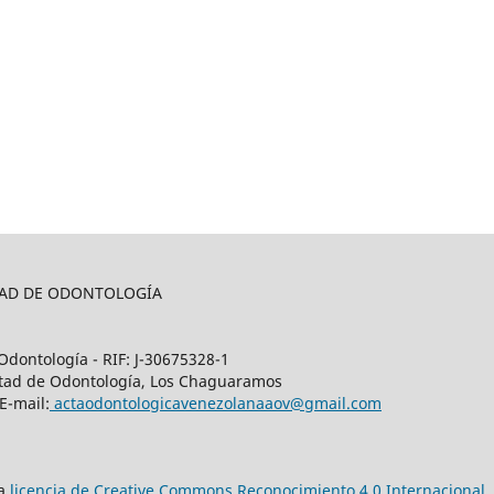
LTAD DE ODONTOLOGÍA
Odontología - RIF: J-30675328-1
cultad de Odontología, Los Chaguaramos
E-mail:
actaodontologicavenezolanaaov@gmail.com
na
licencia de Creative Commons Reconocimiento 4.0 Internacional