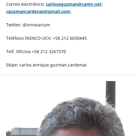
Correo electrónico:
carloseguzman@cantv.net
;
cguzmancardenas@gmail.com
;
Twitter: @innovarium
Teléfono ININCO-UCV: +58 212 6050445
Telf. Oficina +58 212 3267370
Skipe: carlos.enrique.guzman.cardenas