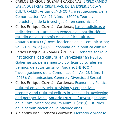
CARLOS ENRIQUE GUZMÁN CÁRDENAS,
EXPLORANDO
LAS INDUSTRIAS CREATIVAS, DE LA EXPERIENCIA Y
CULTURALES
,
Anuario ININCO / Investigaciones de la
Comunicación: Vol. 21 Núm. 1 (2009): Teoría y
metodología de la investigación en comunicación
Carlos Enrique Guzmán Cárdenas,
Las estadísticas e
indicadores culturales en Venezuela. Contribución al
estudio de la Economía de la Política Cultural.
,
Anuario ININCO / Investigaciones de la Comunicación:
Vol. 21 Núm. 2 (2009): Economía de la política cultural
Carlos Enrique GUZMÁN CÁRDENAS,
Debates sobre la
institucionalidad cultural en Venezuela 1991-2016.
Gobernanza, pensamiento y políticas culturales en
tiempos de autoritarismo
,
Anuario ININCO /
Investigaciones de la Comunicación: Vol. 28 Núm. 1
(2016): Comunicación, Género y Diversidad Sexual
Carlos Enrique Guzmán Cárdenas,
Economía y Política
Cultural en Venezuela. Revisión y Perspectivas.
Economy and Cultural Politics in Venezuela. Reviewing
and perspectives.
,
Anuario ININCO / Investigaciones
de la Comunicación: Vol. 25 Núm. 1 (2013): Estudios
de la comunicación en veinticinco años
Alejandro José Oropeza González,
Mercado y proceso