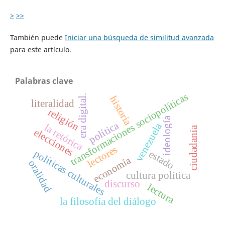
>
>>
También puede
Iniciar una búsqueda de similitud avanzada
para este artículo.
Palabras clave
transformaciones sociopolíticas
era digital.
historia
literalidad
religión
ideología
política
venezuela
la retórica
ciudadanía
elecciones
lectores
políticas culturales
estado
economía
oralidad
cultura política
discurso
lectura
la filosofía del diálogo