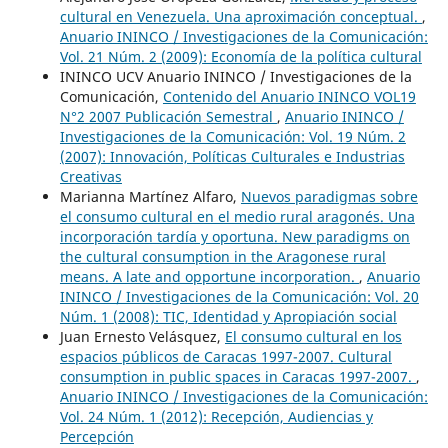
cultural en Venezuela. Una aproximación conceptual.
,
Anuario ININCO / Investigaciones de la Comunicación:
Vol. 21 Núm. 2 (2009): Economía de la política cultural
ININCO UCV Anuario ININCO / Investigaciones de la
Comunicación,
Contenido del Anuario ININCO VOL19
N°2 2007 Publicación Semestral
,
Anuario ININCO /
Investigaciones de la Comunicación: Vol. 19 Núm. 2
(2007): Innovación, Políticas Culturales e Industrias
Creativas
Marianna Martínez Alfaro,
Nuevos paradigmas sobre
el consumo cultural en el medio rural aragonés. Una
incorporación tardía y oportuna. New paradigms on
the cultural consumption in the Aragonese rural
means. A late and opportune incorporation.
,
Anuario
ININCO / Investigaciones de la Comunicación: Vol. 20
Núm. 1 (2008): TIC, Identidad y Apropiación social
Juan Ernesto Velásquez,
El consumo cultural en los
espacios públicos de Caracas 1997-2007. Cultural
consumption in public spaces in Caracas 1997-2007.
,
Anuario ININCO / Investigaciones de la Comunicación:
Vol. 24 Núm. 1 (2012): Recepción, Audiencias y
Percepción