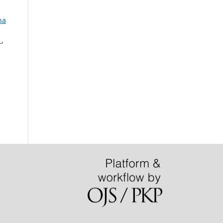
na
e
,