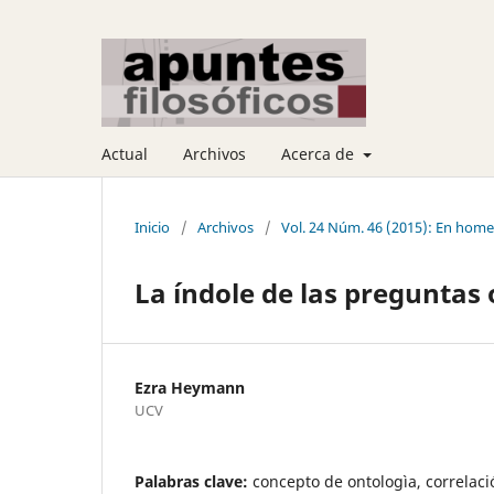
Actual
Archivos
Acerca de
Inicio
/
Archivos
/
Vol. 24 Núm. 46 (2015): En home
La índole de las preguntas 
Ezra Heymann
UCV
Palabras clave:
concepto de ontologìa, correlaci