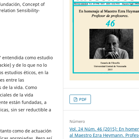
 fundación, Concept of
elation Sensibility-
’ entendida como estudio
ckie) y de lo que no lo
s estudios éticos, en la
es entre las
s de la vida. Como
ciales de la vida
PDF
ente están fundadas, a
icas, sin ser reductible a
Número
Vol. 24 Núm. 46 (2015): En home
 tanto como de actuación
al Maestro Ezra Heymann. Profes
ficas apropiadas. Pero así