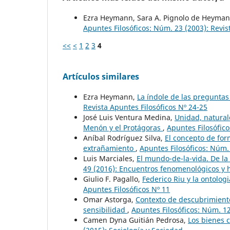
Ezra Heymann, Sara A. Pignolo de Heyma
Apuntes Filosóficos: Núm. 23 (2003): Revis
<<
<
1
2
3
4
Artículos similares
Ezra Heymann,
La índole de las preguntas
Revista Apuntes Filosóficos Nº 24-25
José Luis Ventura Medina,
Unidad, naturale
Menón y el Protágoras
,
Apuntes Filosófico
Aníbal Rodríguez Silva,
El concepto de for
extrañamiento
,
Apuntes Filosóficos: Núm.
Luis Marciales,
El mundo-de-la-vida. De l
49 (2016): Encuentros fenomenológicos y 
Giulio F. Pagallo,
Federico Riu y la ontolo
Apuntes Filosóficos Nº 11
Omar Astorga,
Contexto de descubrimiento 
sensibilidad
,
Apuntes Filosóficos: Núm. 12
Camen Dyna Guitián Pedrosa,
Los bienes 