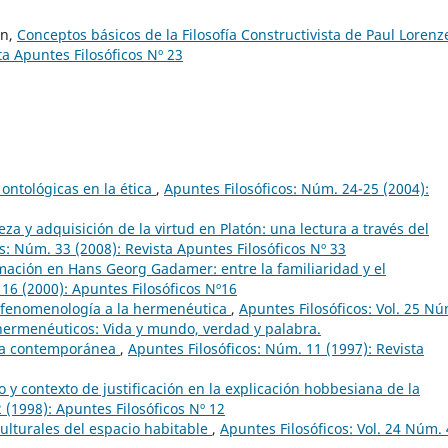
nn,
Conceptos básicos de la Filosofía Constructivista de Paul Loren
ta Apuntes Filosóficos Nº 23
 ontológicas en la ética
,
Apuntes Filosóficos: Núm. 24-25 (2004):
za y adquisición de la virtud en Platón: una lectura a través del
s: Núm. 33 (2008): Revista Apuntes Filosóficos Nº 33
mación en Hans Georg Gadamer: entre la familiaridad y el
 16 (2000): Apuntes Filosóficos Nº16
a fenomenología a la hermenéutica
,
Apuntes Filosóficos: Vol. 25 Nú
hermenéuticos: Vida y mundo, verdad y palabra.
gia contemporánea
,
Apuntes Filosóficos: Núm. 11 (1997): Revista
y contexto de justificación en la explicación hobbesiana de la
 (1998): Apuntes Filosóficos Nº 12
culturales del espacio habitable
,
Apuntes Filosóficos: Vol. 24 Núm.