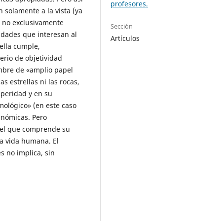
profesores.
 solamente a la vista (ya
s no exclusivamente
Sección
lidades que interesan al
Artículos
ella cumple,
erio de objetividad
ombre de «amplio papel
s estrellas ni las rocas,
speridad y en su
mológico» (en este caso
 nómicas. Pero
uel que comprende su
la vida humana. El
s no implica, sin