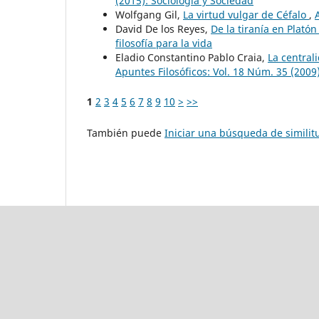
(2015): Sociología y Sociedad
Wolfgang Gil,
La virtud vulgar de Céfalo
,
David De los Reyes,
De la tiranía en Plató
filosofía para la vida
Eladio Constantino Pablo Craia,
La central
Apuntes Filosóficos: Vol. 18 Núm. 35 (2009)
1
2
3
4
5
6
7
8
9
10
>
>>
También puede
Iniciar una búsqueda de simili