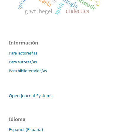
ontologÌa
eikasÍa
aristotle
spirit
dialectics
g.wf. hegel
Información
Para lectores/as
Para autores/as
Para bibliotecarios/as
Open Journal Systems
Idioma
Español (España)