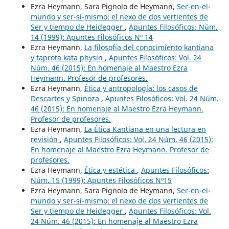
Ezra Heymann, Sara Pignolo de Heymann,
Ser-en-el-
mundo y ser-sí-mismo: el nexo de dos vertientes de
Ser y tiempo de Heidegger
,
Apuntes Filosóficos: Núm.
14 (1999): Apuntes Filosóficos Nº 14
Ezra Heymann,
La filosofía del conocimiento kantiana
y taprota kata physin
,
Apuntes Filosóficos: Vol. 24
Núm. 46 (2015): En homenaje al Maestro Ezra
Heymann. Profesor de profesores.
Ezra Heymann,
Ética y antropología: los casos de
Descartes y Spinoza
,
Apuntes Filosóficos: Vol. 24 Núm.
46 (2015): En homenaje al Maestro Ezra Heymann.
Profesor de profesores.
Ezra Heymann,
La Ética Kantiana en una lectura en
revisión
,
Apuntes Filosóficos: Vol. 24 Núm. 46 (2015):
En homenaje al Maestro Ezra Heymann. Profesor de
profesores.
Ezra Heymann,
Ética y estética
,
Apuntes Filosóficos:
Núm. 15 (1999): Apuntes Filosóficos Nº15
Ezra Heymann, Sara Pignolo de Heymann,
Ser-en-el-
mundo y ser-sí-mismo: el nexo de dos vertientes de
Ser y tiempo de Heidegger
,
Apuntes Filosóficos: Vol.
24 Núm. 46 (2015): En homenaje al Maestro Ezra