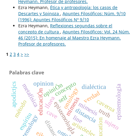
Heymann. Profesor de profesores.
Ezra Heymann,
Ética y antropología: los casos de
Descartes y Spinoza
,
Apuntes Filosóficos: Núm. 9/10
(1996): Apuntes Filosóficos Nº 9/10
Ezra Heymann,
Reflexiones segundas sobre el
concepto de cultura
,
Apuntes Filosóficos: Vol. 24 Núm.
46 (2015): En homenaje al Maestro Ezra Heymann.
Profesor de profesores.
1
2
3
4
>
>>
Palabras clave
concepto
opinion
apodictjcs
opiniÓn
metafísica
dialéctica
epistemología
ontology
educaciÓn
verdad
self
lÍnea
mímesis
caverna
método
epistemologÍa
mimesis
distancia
truth
cave
espíritu
epistemology
line
education
sujeto
distance
aristóteles