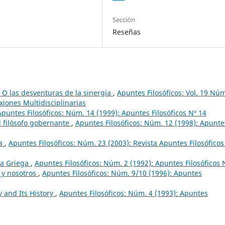
Sección
Reseñas
 O las desventuras de la sinergia
,
Apuntes Filosóficos: Vol. 19 Nú
xiones Multidisciplinarias
Apuntes Filosóficos: Núm. 14 (1999): Apuntes Filosóficos Nº 14
el filósofo gobernante
,
Apuntes Filosóficos: Núm. 12 (1998): Apunte
ia
,
Apuntes Filosóficos: Núm. 23 (2003): Revista Apuntes Filosóficos
ica Griega
,
Apuntes Filosóficos: Núm. 2 (1992): Apuntes Filosóficos 
 y nosotros
,
Apuntes Filosóficos: Núm. 9/10 (1996): Apuntes
hy and Its History
,
Apuntes Filosóficos: Núm. 4 (1993): Apuntes