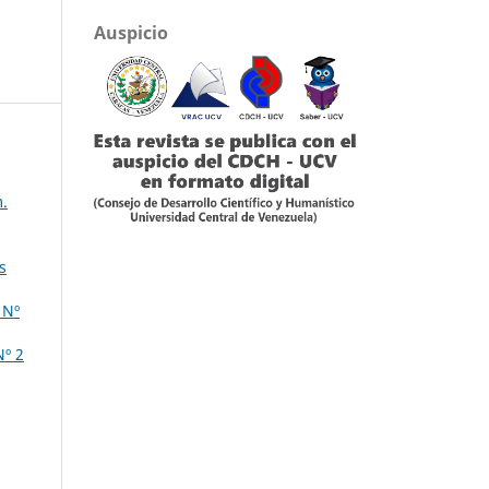
Auspicio
m.
s
 Nº
Nº 2