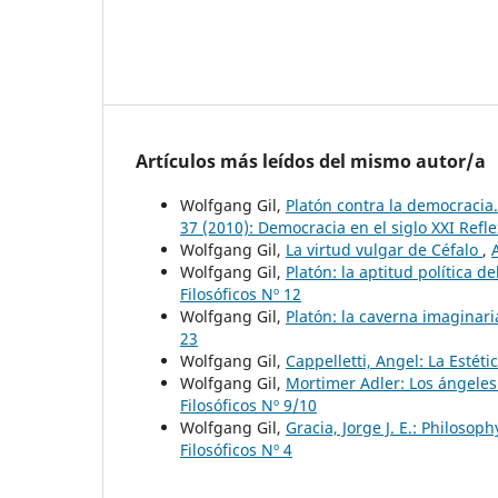
Artículos más leídos del mismo autor/a
Wolfgang Gil,
Platón contra la democracia.
37 (2010): Democracia en el siglo XXI Refle
Wolfgang Gil,
La virtud vulgar de Céfalo
,
Wolfgang Gil,
Platón: la aptitud política d
Filosóficos Nº 12
Wolfgang Gil,
Platón: la caverna imaginar
23
Wolfgang Gil,
Cappelletti, Angel: La Estét
Wolfgang Gil,
Mortimer Adler: Los ángeles
Filosóficos Nº 9/10
Wolfgang Gil,
Gracia, Jorge J. E.: Philosop
Filosóficos Nº 4