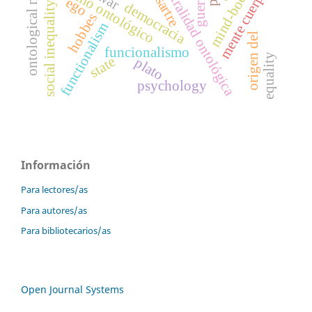
ontological neutrality
monismo ontológico
neutralidad ontológica
mind-body
mente cuerpo
war
guerra
sartre
ego
social inequality
democracia
hobbes
functionalism
origen del
funcionalismo
equality
state
plato
psychology
Información
Para lectores/as
Para autores/as
Para bibliotecarios/as
Open Journal Systems