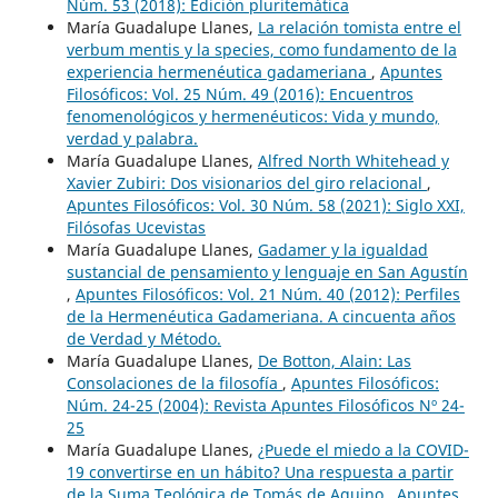
Núm. 53 (2018): Edición pluritemática
María Guadalupe Llanes,
La relación tomista entre el
verbum mentis y la species, como fundamento de la
experiencia hermenéutica gadameriana
,
Apuntes
Filosóficos: Vol. 25 Núm. 49 (2016): Encuentros
fenomenológicos y hermenéuticos: Vida y mundo,
verdad y palabra.
María Guadalupe Llanes,
Alfred North Whitehead y
Xavier Zubiri: Dos visionarios del giro relacional
,
Apuntes Filosóficos: Vol. 30 Núm. 58 (2021): Siglo XXI,
Filósofas Ucevistas
María Guadalupe Llanes,
Gadamer y la igualdad
sustancial de pensamiento y lenguaje en San Agustín
,
Apuntes Filosóficos: Vol. 21 Núm. 40 (2012): Perfiles
de la Hermenéutica Gadameriana. A cincuenta años
de Verdad y Método.
María Guadalupe Llanes,
De Botton, Alain: Las
Consolaciones de la filosofía
,
Apuntes Filosóficos:
Núm. 24-25 (2004): Revista Apuntes Filosóficos Nº 24-
25
María Guadalupe Llanes,
¿Puede el miedo a la COVID-
19 convertirse en un hábito? Una respuesta a partir
de la Suma Teológica de Tomás de Aquino
,
Apuntes