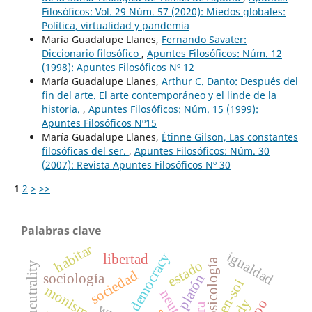
Filosóficos: Vol. 29 Núm. 57 (2020): Miedos globales:
Política, virtualidad y pandemia
María Guadalupe Llanes,
Fernando Savater:
Diccionario filosófico
,
Apuntes Filosóficos: Núm. 12
(1998): Apuntes Filosóficos Nº 12
María Guadalupe Llanes,
Arthur C. Danto: Después del
fin del arte. El arte contemporáneo y el linde de la
historia.
,
Apuntes Filosóficos: Núm. 15 (1999):
Apuntes Filosóficos Nº15
María Guadalupe Llanes,
Étinne Gilson, Las constantes
filosóficas del ser.
,
Apuntes Filosóficos: Núm. 30
(2007): Revista Apuntes Filosóficos Nº 30
1
2
>
>>
Palabras clave
habitar
igualdad
democracy
libertad
psicología
estado
sociedad
sociología
platón
en-soi