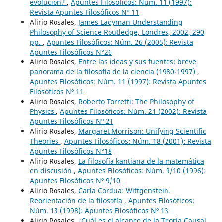
evolución?
,
Apuntes Filosóficos: Núm. 11 (1997):
Revista Apuntes Filosóficos Nº 11
Alirio Rosales,
James Ladyman Understanding
Philosophy of Science Routledge, Londres, 2002, 290
pp.
,
Apuntes Filosóficos: Núm. 26 (2005): Revista
Apuntes Filosóficos N°26
Alirio Rosales,
Entre las ideas y sus fuentes: breve
panorama de la filosofía de la ciencia (1980-1997)
,
Apuntes Filosóficos: Núm. 11 (1997): Revista Apuntes
Filosóficos Nº 11
Alirio Rosales,
Roberto Torretti: The Philosophy of
Physics
,
Apuntes Filosóficos: Núm. 21 (2002): Revista
Apuntes Filosóficos Nº 21
Alirio Rosales,
Margaret Morrison: Unifying Scientific
Theories
,
Apuntes Filosóficos: Núm. 18 (2001): Revista
Apuntes Filosóficos N°18
Alirio Rosales,
La filosofía kantiana de la matemática
en discusión
,
Apuntes Filosóficos: Núm. 9/10 (1996):
Apuntes Filosóficos Nº 9/10
Alirio Rosales,
Carla Cordua: Wittgenstein.
Reorientación de la filosofía
,
Apuntes Filosóficos:
Núm. 13 (1998): Apuntes Filosóficos Nº 13
Alirio Rosales,
¿Cuál es el alcance de la Teoría Causal