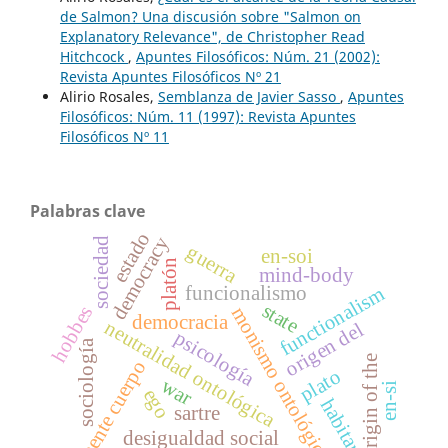
de Salmon? Una discusión sobre "Salmon on
Explanatory Relevance", de Christopher Read
Hitchcock
,
Apuntes Filosóficos: Núm. 21 (2002):
Revista Apuntes Filosóficos Nº 21
Alirio Rosales,
Semblanza de Javier Sasso
,
Apuntes
Filosóficos: Núm. 11 (1997): Revista Apuntes
Filosóficos Nº 11
Palabras clave
estado
democracy
sociedad
guerra
en-soi
platón
mind-body
funcionalismo
functionalism
state
hobbes
monismo ontológico
democracia
neutralidad ontológica
origen del
psicología
sociología
origin of the
mente cuerpo
plato
war
en-si
ego
habitar
sartre
desigualdad social