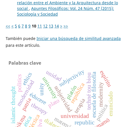
relación entre el Ambiente y la Arquitectura desde lo
social
,
Apuntes Filosóficos: Vol. 24 Núm. 47 (2015):
Sociología y Sociedad
<<
<
5
6
7
8
9
10
11
12
13
14
>
>>
También puede
Iniciar una búsqueda de similitud avanzada
para este artículo.
Palabras clave
subjectivity
unidad
espíritu
ethics
escuela de filosofía
techné tou biou
politics
university
modernidad
república
modernity
unity
platón
subjetividad
islamic thought
éducere
enunciado
patria
terapia
plato
therapy
política
universidad
dialéctica
hikma
ética
matemáticas
yanomamö
dialectics
selva
republic