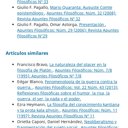
Filosóficos Nº 33
Giulio F. Pagallo,
Mario Quaranta: Auguste Comte
epistemólogo
,
Apuntes Filosóficos: Núm. 32 (2008):
Revista Apuntes Filosóficos Nº 32
Giulio F. Pagallo, Omar Astorga,
Presentación
,
Apuntes Filosóficos: Núm. 29 (2006): Revista Apuntes
Filosóficos N°29
Artículos similares
Francisco Bravo,
La naturaleza del placer en la
filosofía de Platón
,
Apuntes Filosóficos: Núm. 7/8
(1995): Apuntes Filosóficos Nº 7/8
Edgar Blanco,
Fenomenología de la guerra contra la
guerra.
,
Apuntes Filosóficos: Vol. 22 Núm. 43 (2013):
Reflexiones filosóficas sobre el humor, la risa, la
guerra, el ser, la nada y el poder.
Ezra Heymann,
La filosofía del conocimiento kantiana
y ta prota kata physin
,
Apuntes Filosóficos: Núm. 11
(1997): Revista Apuntes Filosóficos Nº 11
Orietta Caponi, Daniel Hernández,
Neoliberalismo y
fragmentación del sujeto social
,
Apuntes Filosóficos: