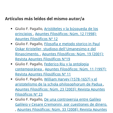
Artículos más leídos del mismo autor/a
Giulio F. Pagallo,
Aristóteles y la búsqueda de los
principios
,
Apuntes Filosóficos: Núm. 12 (1998):
Apuntes Filosóficos Nº 12
Giulio F. Pagallo,
Filosofia e metodo storico in Paul
Oskar Kristeller, studioso dell'Umanesimo e del
Rinascimento.
,
Apuntes Filosóficos: Núm. 19 (2001):
Revista Apuntes Filosóficos N°19
Giulio F. Pagallo,
Federico Riu y la ontologia
contemporánea
,
Apuntes Filosóficos: Núm. 11 (1997):
Revista Apuntes Filosóficos Nº 11
Giulio F. Pagallo,
William Harvey (1578-1657) y el
aristotelismo de la schola philosophorum de Padua
,
Apuntes Filosóficos: Núm. 23 (2003): Revista Apuntes
Filosóficos Nº 23
Giulio F. Pagallo,
De una controversia entre Galileo
Galileio y Cesare Cremonini, por cuestiones de dinero.
,
Apuntes Filosóficos: Núm. 33 (2008): Revista Apuntes