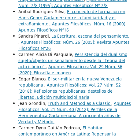
Núm. 7/8 (1995): Apuntes Filosóficos Nº 7/8
Aníbal Rodríguez Silva,
El concepto de formación en
Hans Georg Gadamer: entre la familiaridad y el
extrañamiento
,
Apuntes Filosóficos: Núm. 16 (2000):
Apuntes Filosóficos Nº16
Sandra Pinardi,
La Escritura, escena del pensamiento.
,
Apuntes Filosóficos: Núm. 26 (2005): Revista Apuntes
Filosóficos N°26
Carmen Alicia Di Pasquale,
Persistencia del dualismo
sujeto/objeto: un señalamiento desde la “Teoría del
acto icónico”
,
Apuntes Filosóficos: Vol. 29 Núm. 56
(2020): Filosofía e imagen
Edgar Blanco,
El ser-militar en la nueva Venezuela
republicana
,
Apuntes Filosóficos: Vol. 27 Núm. 52
(2018): Reflexiones republicanas: destellos de
libertad. Edición multidisciplinaria
Jean Grondin,
Truth and Method as a Classic
,
Apuntes
Filosóficos: Vol. 21 Núm. 40 (2012): Perfiles de la
Hermenéutica Gadameriana. A cincuenta años de
Verdad y Método.
Carmen Dyna Guitián Pedrosa,
El Habitar
contemporáneo en América Latina: Repensar la