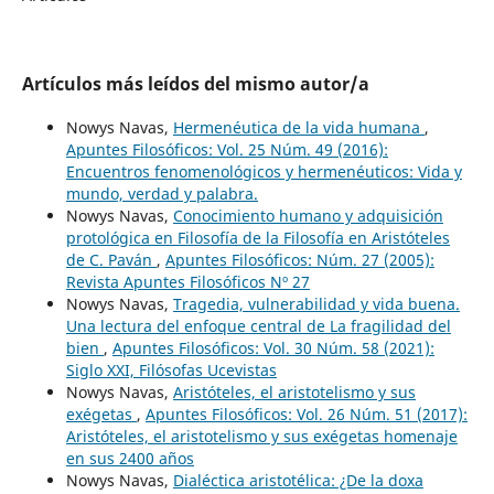
Artículos más leídos del mismo autor/a
Nowys Navas,
Hermenéutica de la vida humana
,
Apuntes Filosóficos: Vol. 25 Núm. 49 (2016):
Encuentros fenomenológicos y hermenéuticos: Vida y
mundo, verdad y palabra.
Nowys Navas,
Conocimiento humano y adquisición
protológica en Filosofía de la Filosofía en Aristóteles
de C. Paván
,
Apuntes Filosóficos: Núm. 27 (2005):
Revista Apuntes Filosóficos Nº 27
Nowys Navas,
Tragedia, vulnerabilidad y vida buena.
Una lectura del enfoque central de La fragilidad del
bien
,
Apuntes Filosóficos: Vol. 30 Núm. 58 (2021):
Siglo XXI, Filósofas Ucevistas
Nowys Navas,
Aristóteles, el aristotelismo y sus
exégetas
,
Apuntes Filosóficos: Vol. 26 Núm. 51 (2017):
Aristóteles, el aristotelismo y sus exégetas homenaje
en sus 2400 años
Nowys Navas,
Dialéctica aristotélica: ¿De la doxa