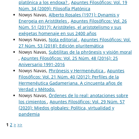
platónica a los endoxa?
,
Apuntes Filosóficos: Vol. 19
Núm. 34 (2009): Filosofía Platónica
Nowys Navas,
Alberto Rosales (1971): Dynamis y
Energeia en Aristóteles
,
Apuntes Filosóficos: Vol. 26
Núm. 51 (2017): Aristóteles, el aristotelismo y sus
exégetas homenaje en sus 2400 años
Nowys Navas,
Nota editorial
,
Apuntes Filosóficos: Vol.
27 Núm. 53 (2018): Edición pluritemática
Nowys Navas,
Subtilitas de la phrónesis y visión moral
,
Apuntes Filosóficos: Vol. 25 Núm. 48 (2016): 25
Aniversario 1991-2016
Nowys Navas,
Phrónesis y Hermenéutica
,
Apuntes
Filosóficos: Vol. 21 Núm. 40 (2012): Perfiles de la
Hermenéutica Gadameriana. A cincuenta años de
Verdad y Método.
Nowys Navas,
Órdenes de lo real: anotaciones sobre
los cimientos
,
Apuntes Filosóficos: Vol. 29 Núm. 57
(2020): Miedos globales: Política, virtualidad y
pandemia
1
2
>
>>