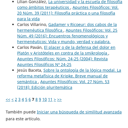
Lilian González,
La universidad y la escuela de filosofía
como ámbitos terapéuticos
,
Apuntes Filosóficos: Vol.
20 Núm. 39 (2011): Filosofía práctica o una filosofía
para la vida
Carlos Villarino,
Gadamer y Ricoeur: dos cabos de la
hermenéutica filosófica
,
Apuntes Filosóficos: Vol. 25
Núm. 49 (2016): Encuentros fenomenológicos y
hermenéuticos: Vida y mundo, verdad y palabra.
Carlos Paván,
El placer o de la defensa del dolor en
Platón y Aristóteles en contra de la smikrología
,
Apuntes Filosóficos: Núm. 24-25 (2004): Revista
Apuntes Filosóficos Nº 24-25
Jesús Baceta,
Sobre la ontología de la lógica modal. La
reforma metafísica de Kripke. Breve manual de
semántica
,
Apuntes Filosóficos: Vol. 27 Núm. 53
(2018): Edición pluritemática
<<
<
2
3
4
5
6
7
8
9
10
11
>
>>
También puede
Iniciar una búsqueda de similitud avanzada
para este artículo.