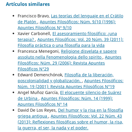
Artículos similares
Francisco Bravo,
Las teorías del lenguaje en el Crátilo
de Platón
,
Apuntes Filosóficos: Núm. 9/10 (1996):
Apuntes Filosóficos Nº 9/10
Xavier Carbonell,
El asesoramiento filosófico: ¿una
terapia?
,
Apuntes Filosóficos: Vol. 20 Núm. 39 (2011):
Filosofía práctica o una filosofía para la vida
Francesca Menegoni,
Religione disvelata e sapere
assoluto nella Fenomenologia dello spirito
,
Apuntes
Filosóficos: Núm. 29 (2006): Revista Apuntes
Filosóficos N°29
Edward Demenchónok,
Filosofía de la liberación,
poscolonialidad y globalización.
,
Apuntes Filosóficos:
Núm. 19 (2001): Revista Apuntes Filosóficos N°19
Angel Muñoz García,
El elocuente silencio de Suárez
de Urbina
,
Apuntes Filosóficos: Núm. 14 (1999):
Apuntes Filosóficos Nº 14
David De Los Reyes,
Del humor y la risa en la filosofía
griega antigua
,
Apuntes Filosóficos: Vol. 22 Núm. 43
(2013): Reflexiones filosóficas sobre el humor, la risa,
la guerra, el ser, la nada y el poder.