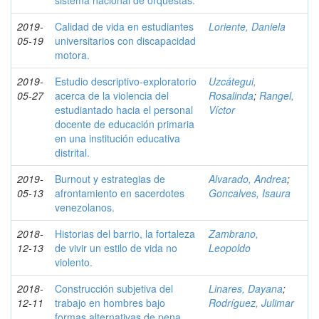
sistema nacional de orquestas.
2019-
Calidad de vida en estudiantes
Loriente, Daniela
05-19
universitarios con discapacidad
motora.
2019-
Estudio descriptivo-exploratorio
Uzcátegui,
05-27
acerca de la violencia del
Rosalinda
;
Rangel,
estudiantado hacia el personal
Víctor
docente de educación primaria
en una institución educativa
distrital.
2019-
Burnout y estrategias de
Alvarado, Andrea
;
05-13
afrontamiento en sacerdotes
Goncalves, Isaura
venezolanos.
2018-
Historias del barrio, la fortaleza
Zambrano,
12-13
de vivir un estilo de vida no
Leopoldo
violento.
2018-
Construcción subjetiva del
Linares, Dayana
;
12-11
trabajo en hombres bajo
Rodríguez, Julimar
formas alternativas de pena.