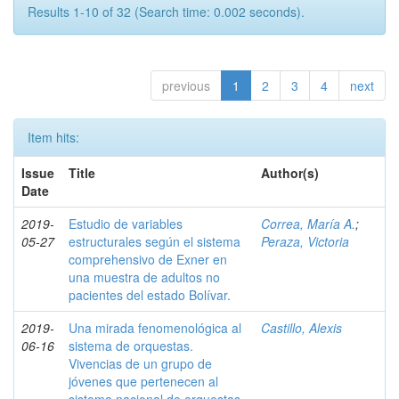
Results 1-10 of 32 (Search time: 0.002 seconds).
previous
1
2
3
4
next
Item hits:
Issue
Title
Author(s)
Date
2019-
Estudio de variables
Correa, María A.
;
05-27
estructurales según el sistema
Peraza, Victoria
comprehensivo de Exner en
una muestra de adultos no
pacientes del estado Bolívar.
2019-
Una mirada fenomenológica al
Castillo, Alexis
06-16
sistema de orquestas.
Vivencias de un grupo de
jóvenes que pertenecen al