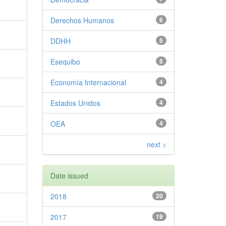
Derechos Humanos
6
DDHH
5
Esequibo
5
Economía Internacional
4
Estados Unidos
4
OEA
4
next >
Date issued
2018
20
2017
19