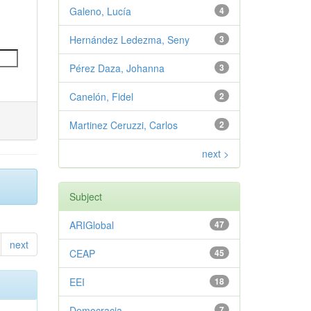
Galeno, Lucía
4
Hernández Ledezma, Seny
3
Pérez Daza, Johanna
3
Canelón, Fidel
2
Martinez Ceruzzi, Carlos
2
next >
Subject
ARIGlobal
47
next
CEAP
45
EEI
18
Democracia
7