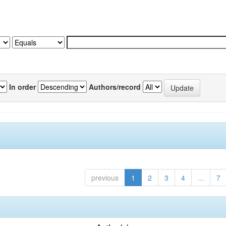
In order
Authors/record
previous
1
2
3
4
...
7