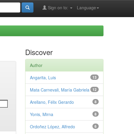
Sign on to:
Language
Discover
Author
Angarita, Luis
13
Mata Carnevali, María Gabriela
12
Arellano, Félix Gerardo
8
Yonis, Mirna
8
Ordoñez López, Alfredo
6