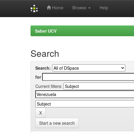
Home
Browse
Help
Skip
navigation
Saber UCV
Search
Search:
for
Current filters:
Start a new search