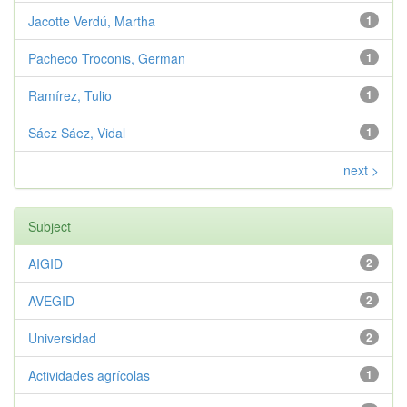
Jacotte Verdú, Martha
1
Pacheco Troconis, German
1
Ramírez, Tulio
1
Sáez Sáez, Vidal
1
next >
Subject
AIGID
2
AVEGID
2
Universidad
2
Actividades agrícolas
1