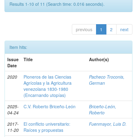
Results 1-10 of 11 (Search time: 0.016 seconds).
previous
1
2
next
Item hits:
Issue
Title
Author(s)
Date
2020
Pioneros de las Ciencias
Pacheco Troconis,
Agrícolas y la Agricultura
German
venezolana 1830-1980
(Encarnando utopías)
2025-
C.V. Roberto Briceño-León
Briceño-León,
04-24
Roberto
2017-
El conflicto universitario:
Fuenmayor, Luis D.
11-20
Raíces y propuestas