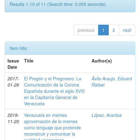
Results 1-10 of 11 (Search time: 0.005 seconds).
previous
1
2
next
Item hits:
Issue
Title
Author(s)
Date
2017-
El Pregón y el Pregonero: La
Ávila Araujo, Eduard
01-26
Comunicación de la Corona
Rafael
Española durante el siglo XVIII
en la Capitanía General de
Venezuela
2019-
Venezuela en memes
López, Arantxa
11-20
aproximación de lo memes
como lenguaje que pretende
reconstruir y comunicar la