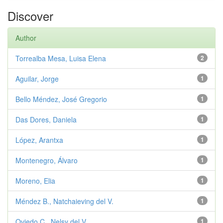
Discover
Author
Torrealba Mesa, Luisa Elena
2
Aguilar, Jorge
1
Bello Méndez, José Gregorio
1
Das Dores, Daniela
1
López, Arantxa
1
Montenegro, Álvaro
1
Moreno, Elia
1
Méndez B., Natchaieving del V.
1
Oviedo C., Nelsy del V.
1