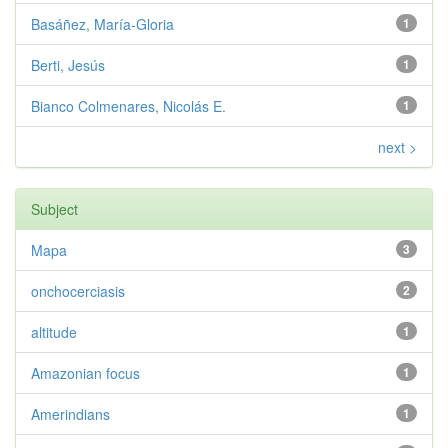
Basáñez, María-Gloria
1
Berti, Jesús
1
Bianco Colmenares, Nicolás E.
1
next >
Subject
Mapa
3
onchocerciasis
2
altitude
1
Amazonian focus
1
Amerindians
1