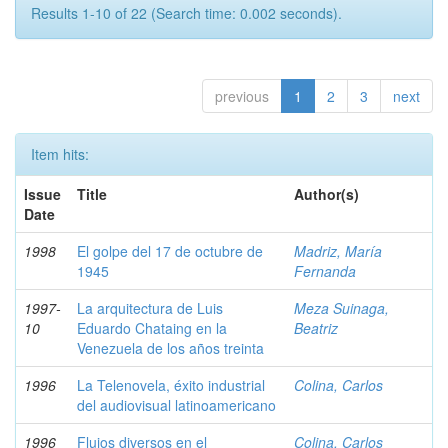
Results 1-10 of 22 (Search time: 0.002 seconds).
previous
1
2
3
next
Item hits:
Issue
Title
Author(s)
Date
1998
El golpe del 17 de octubre de
Madriz, María
1945
Fernanda
1997-
La arquitectura de Luis
Meza Suinaga,
10
Eduardo Chataing en la
Beatriz
Venezuela de los años treinta
1996
La Telenovela, éxito industrial
Colina, Carlos
del audiovisual latinoamericano
1996
Flujos diversos en el
Colina, Carlos