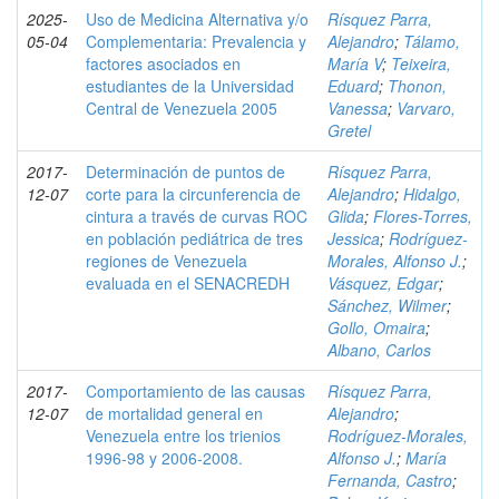
2025-
Uso de Medicina Alternativa y/o
Rísquez Parra,
05-04
Complementaria: Prevalencia y
Alejandro
;
Tálamo,
factores asociados en
María V
;
Teixeira,
estudiantes de la Universidad
Eduard
;
Thonon,
Central de Venezuela 2005
Vanessa
;
Varvaro,
Gretel
2017-
Determinación de puntos de
Rísquez Parra,
12-07
corte para la circunferencia de
Alejandro
;
Hidalgo,
cintura a través de curvas ROC
Glida
;
Flores-Torres,
en población pediátrica de tres
Jessica
;
Rodríguez-
regiones de Venezuela
Morales, Alfonso J.
;
evaluada en el SENACREDH
Vásquez, Edgar
;
Sánchez, Wilmer
;
Gollo, Omaira
;
Albano, Carlos
2017-
Comportamiento de las causas
Rísquez Parra,
12-07
de mortalidad general en
Alejandro
;
Venezuela entre los trienios
Rodríguez-Morales,
1996-98 y 2006-2008.
Alfonso J.
;
María
Fernanda, Castro
;