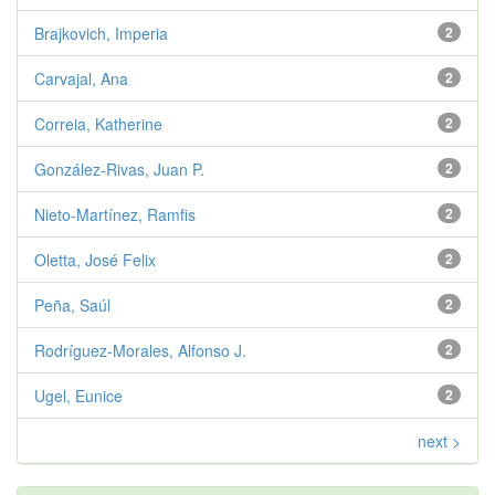
Brajkovich, Imperia
2
Carvajal, Ana
2
Correia, Katherine
2
González-Rivas, Juan P.
2
Nieto-Martínez, Ramfis
2
Oletta, José Felix
2
Peña, Saúl
2
Rodríguez-Morales, Alfonso J.
2
Ugel, Eunice
2
next >