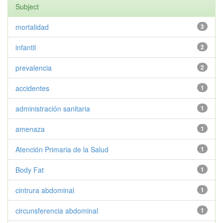
Subject
mortalidad
3
infantil
2
prevalencia
2
accidentes
1
administración sanitaria
1
amenaza
1
Atención Primaria de la Salud
1
Body Fat
1
cintrura abdominal
1
circunsferencia abdominal
1