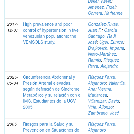
Beker, Kevin
;
Jimenez, Fidel
;
Correia, Katherine
2017-
High prevalence and poor
González-Rivas,
12-07
control of hypertension in five
Juan P.
;
García
venezuelan populations: the
Santiago, Raúl
VEMSOLS study.
José
;
Ugel, Eunice
;
Brajkovich, Imperia
;
Nieto-Martínez,
Ramfis
;
Rísquez
Parra, Alejandro
2025-
Circunferencia Abdominal y
Rísquez Parra,
05-04
Presión Arterial elevadas,
Alejandro
;
Vallenilla,
según definición de Síndrome
Ana
;
Vierma,
Metabólico y su relación con el
Mariarosa
;
IMC. Estudiantes de la UCV,
Villamizar, David
;
2005
Viña, Alfonzo
;
Zambrano, José
2005
Riesgos para la Salud y su
Rísquez Parra,
Prevención en Situaciones de
Alejandro