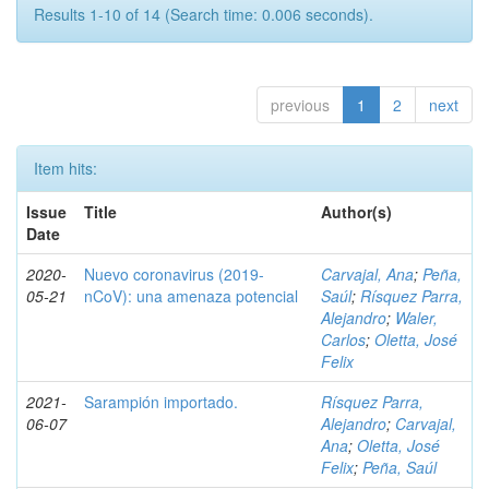
Results 1-10 of 14 (Search time: 0.006 seconds).
previous
1
2
next
Item hits:
Issue
Title
Author(s)
Date
2020-
Nuevo coronavirus (2019-
Carvajal, Ana
;
Peña,
05-21
nCoV): una amenaza potencial
Saúl
;
Rísquez Parra,
Alejandro
;
Waler,
Carlos
;
Oletta, José
Felix
2021-
Sarampión importado.
Rísquez Parra,
06-07
Alejandro
;
Carvajal,
Ana
;
Oletta, José
Felix
;
Peña, Saúl