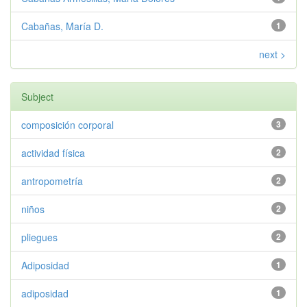
Cabañas, María D.
1
next >
Subject
composición corporal
3
actividad física
2
antropometría
2
niños
2
pliegues
2
Adiposidad
1
adiposidad
1