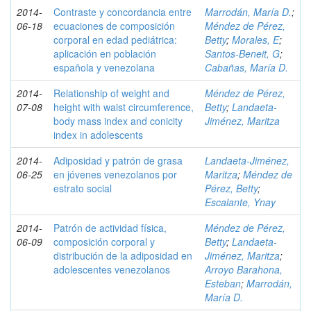
2014-
Contraste y concordancia entre
Marrodán, María D.
;
06-18
ecuaciones de composición
Méndez de Pérez,
corporal en edad pediátrica:
Betty
;
Morales, E
;
aplicación en población
Santos-Beneit, G
;
española y venezolana
Cabañas, María D.
2014-
Relationship of weight and
Méndez de Pérez,
07-08
height with waist circumference,
Betty
;
Landaeta-
body mass index and conicity
Jiménez, Maritza
index in adolescents
2014-
Adiposidad y patrón de grasa
Landaeta-Jiménez,
06-25
en jóvenes venezolanos por
Maritza
;
Méndez de
estrato social
Pérez, Betty
;
Escalante, Ynay
2014-
Patrón de actividad física,
Méndez de Pérez,
06-09
composición corporal y
Betty
;
Landaeta-
distribución de la adiposidad en
Jiménez, Maritza
;
adolescentes venezolanos
Arroyo Barahona,
Esteban
;
Marrodán,
María D.