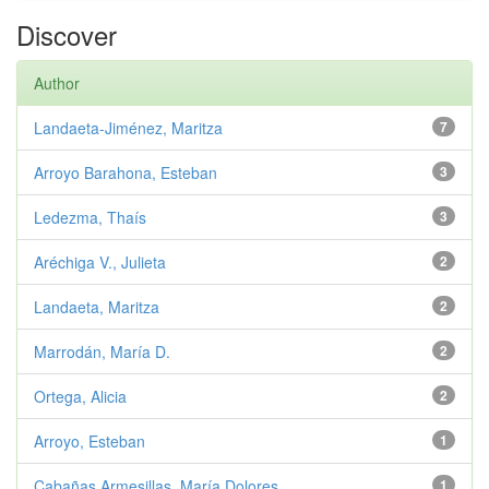
Discover
Author
Landaeta-Jiménez, Maritza
7
Arroyo Barahona, Esteban
3
Ledezma, Thaís
3
Aréchiga V., Julieta
2
Landaeta, Maritza
2
Marrodán, María D.
2
Ortega, Alicia
2
Arroyo, Esteban
1
Cabañas Armesillas, María Dolores
1