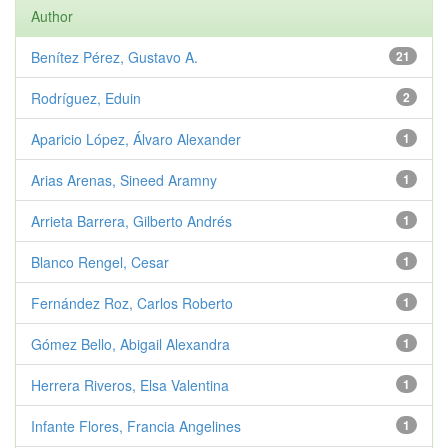
Author
Benítez Pérez, Gustavo A.
21
Rodríguez, Eduin
2
Aparicio López, Álvaro Alexander
1
Arias Arenas, Sineed Aramny
1
Arrieta Barrera, Gilberto Andrés
1
Blanco Rengel, Cesar
1
Fernández Roz, Carlos Roberto
1
Gómez Bello, Abigail Alexandra
1
Herrera Riveros, Elsa Valentina
1
Infante Flores, Francia Angelines
1