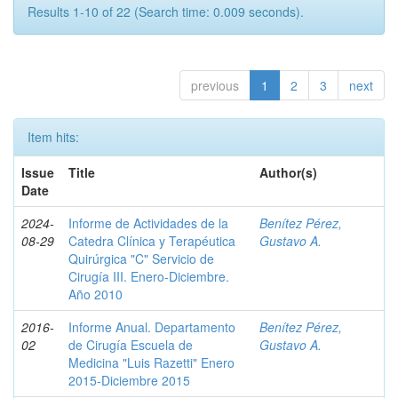
Results 1-10 of 22 (Search time: 0.009 seconds).
previous
1
2
3
next
Item hits:
Issue
Title
Author(s)
Date
2024-
Informe de Actividades de la
Benítez Pérez,
08-29
Catedra Clínica y Terapéutica
Gustavo A.
Quirúrgica "C" Servicio de
Cirugía III. Enero-Diciembre.
Año 2010
2016-
Informe Anual. Departamento
Benítez Pérez,
02
de Cirugía Escuela de
Gustavo A.
Medicina "Luis Razetti" Enero
2015-Diciembre 2015