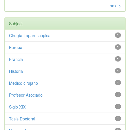
next >
Subject
Cirugía Laparoscópica
1
Europa
1
Francia
1
Historia
1
Médico cirujano
1
Profesor Asociado
1
Siglo XIX
1
Tesis Doctoral
1