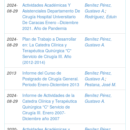
2024-
Actividades Académicas Y
Benítez Pérez,
08-29
Asistenciales Departamento De
Gustavo A.
;
Cirugía Hospital Universitario
Rodríguez, Eduin
De Caracas Enero –Diciembre
2021. Año de Pandemia
2024-
Plan de Trabajo a Desarrollar
Benítez Pérez,
08-29
en: La Catedra Clínica y
Gustavo A.
Terapéutica Quirúrgica "C"
Servicio de Cirugía III. Año
(2012-2014)
2013
Informe del Curso de
Benítez Pérez,
Postgrado de Cirugía General.
Gustavo A.
;
Periodo Enero-Diciembre 2013
Pestana, José M.
2024-
Informe de Actividades de la
Benítez Pérez,
08-29
Catedra Clínica y Terapéutica
Gustavo A.
Quirúrgica "C" Servicio de
Cirugía III. Enero 2007-
Diciembre año 2007
2020-
Actividades Académicas y
Benítez Pérez,