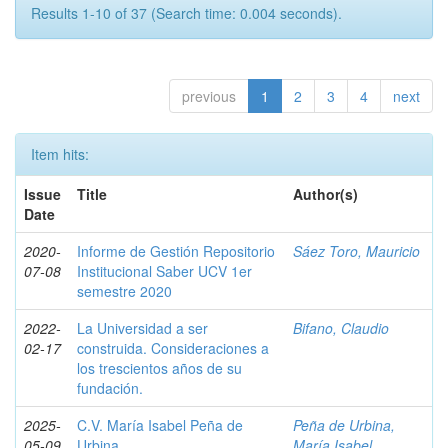
Results 1-10 of 37 (Search time: 0.004 seconds).
previous
1
2
3
4
next
Item hits:
Issue
Title
Author(s)
Date
2020-
Informe de Gestión Repositorio
Sáez Toro, Mauricio
07-08
Institucional Saber UCV 1er
semestre 2020
2022-
La Universidad a ser
Bifano, Claudio
02-17
construida. Consideraciones a
los trescientos años de su
fundación.
2025-
C.V. María Isabel Peña de
Peña de Urbina,
05-09
Urbina
María Isabel