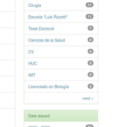
Cirugia
11
Escuela "Luis Razetti"
11
Tesis Doctoral
7
Ciencias de la Salud
6
CV
6
HUC
5
IMT
5
Licenciado en Biología
5
next >
Date issued