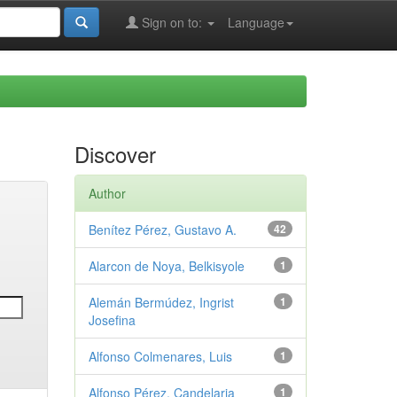
Sign on to:
Language
Discover
Author
Benítez Pérez, Gustavo A.
42
Alarcon de Noya, Belkisyole
1
Alemán Bermúdez, Ingrist
1
Josefina
Alfonso Colmenares, Luis
1
Alfonso Pérez, Candelaria
1