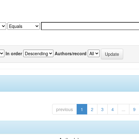
In order
Authors/record
previous
1
2
3
4
...
9