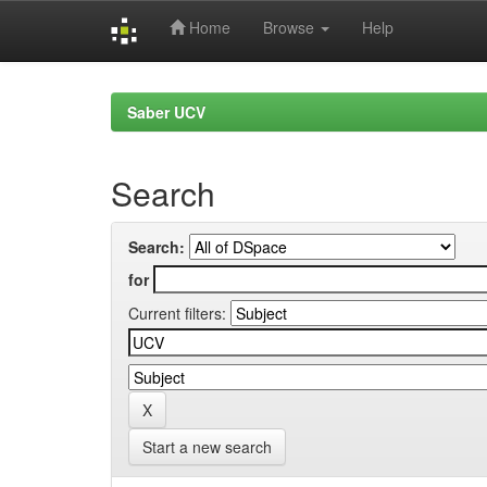
Home
Browse
Help
Skip
navigation
Saber UCV
Search
Search:
for
Current filters:
Start a new search