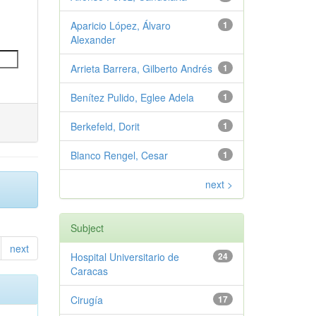
Aparicio López, Álvaro
1
Alexander
Arrieta Barrera, Gilberto Andrés
1
Benítez Pulido, Eglee Adela
1
Berkefeld, Dorit
1
Blanco Rengel, Cesar
1
next >
Subject
next
Hospital Universitario de
24
Caracas
Cirugía
17