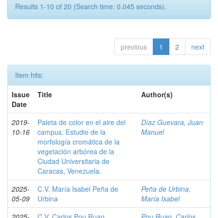
Results 1-10 of 20 (Search time: 0.045 seconds).
previous
1
2
next
Item hits:
Issue
Title
Author(s)
Date
2019-
Paleta de color en el aire del
Díaz Guevara, Juan
10-16
campus. Estudio de la
Manuel
morfología cromática de la
vegetación arbórea de la
Ciudad Universitaria de
Caracas, Venezuela.
2025-
C.V. María Isabel Peña de
Peña de Urbina,
05-09
Urbina
María Isabel
2025-
C.V. Carlos Pou Ruan
Pou Ruan, Carlos