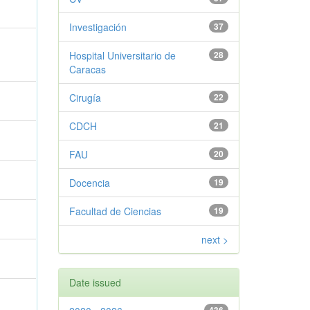
Investigación
37
Hospital Universitario de
28
Caracas
Cirugía
22
CDCH
21
FAU
20
Docencia
19
Facultad de Ciencias
19
next >
Date issued