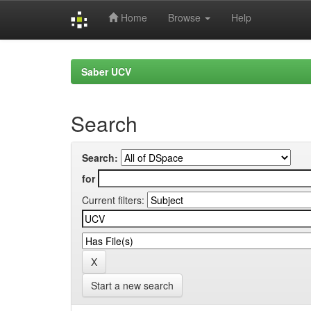
Home
Browse
Help
Skip
navigation
Saber UCV
Search
Search:
for
Current filters:
Start a new search