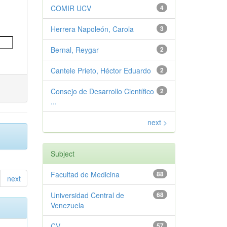
COMIR UCV
4
Herrera Napoleón, Carola
3
Bernal, Reygar
2
Cantele Prieto, Héctor Eduardo
2
Consejo de Desarrollo Científico
2
...
next >
Subject
Facultad de Medicina
88
next
Universidad Central de
68
Venezuela
CV
57