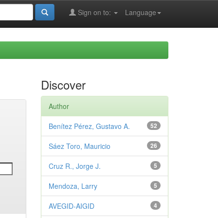
Sign on to:
Language
Discover
Author
Benítez Pérez, Gustavo A.
52
Sáez Toro, Mauricio
26
Cruz R., Jorge J.
5
Mendoza, Larry
5
AVEGID-AIGID
4