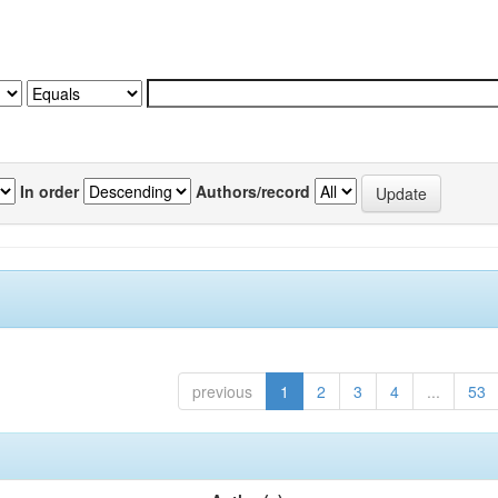
In order
Authors/record
previous
1
2
3
4
...
53