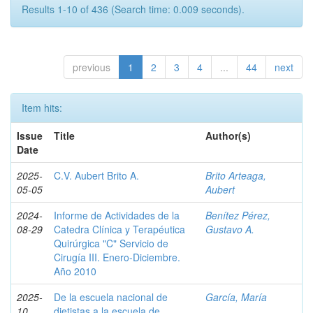
Results 1-10 of 436 (Search time: 0.009 seconds).
previous
1
2
3
4
...
44
next
Item hits:
Issue
Title
Author(s)
Date
2025-
C.V. Aubert Brito A.
Brito Arteaga,
05-05
Aubert
2024-
Informe de Actividades de la
Benítez Pérez,
08-29
Catedra Clínica y Terapéutica
Gustavo A.
Quirúrgica "C" Servicio de
Cirugía III. Enero-Diciembre.
Año 2010
2025-
De la escuela nacional de
García, María
10
dietistas a la escuela de