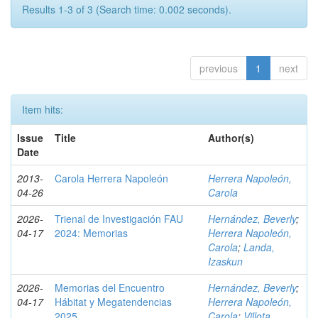
Results 1-3 of 3 (Search time: 0.002 seconds).
previous
1
next
Item hits:
Issue
Title
Author(s)
Date
2013-
Carola Herrera Napoleón
Herrera Napoleón,
04-26
Carola
2026-
Trienal de Investigación FAU
Hernández, Beverly
;
04-17
2024: Memorias
Herrera Napoleón,
Carola
;
Landa,
Izaskun
2026-
Memorias del Encuentro
Hernández, Beverly
;
04-17
Hábitat y Megatendencias
Herrera Napoleón,
2025
Carola
;
Villota,