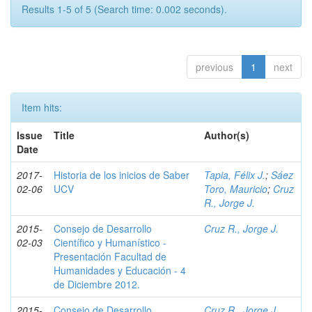
Results 1-5 of 5 (Search time: 0.002 seconds).
previous
1
next
Item hits:
Issue
Title
Author(s)
Date
2017-
Historia de los inicios de Saber
Tapia, Félix J.
;
Sáez
02-06
UCV
Toro, Mauricio
;
Cruz
R., Jorge J.
2015-
Consejo de Desarrollo
Cruz R., Jorge J.
02-03
Científico y Humanístico -
Presentación Facultad de
Humanidades y Educación - 4
de Diciembre 2012.
2015-
Consejo de Desarrollo
Cruz R., Jorge J.