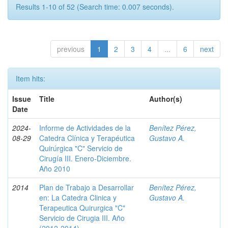
Results 1-10 of 52 (Search time: 0.007 seconds).
previous
1
2
3
4
...
6
next
Item hits:
Issue
Title
Author(s)
Date
2024-
Informe de Actividades de la
Benítez Pérez,
08-29
Catedra Clínica y Terapéutica
Gustavo A.
Quirúrgica "C" Servicio de
Cirugía III. Enero-Diciembre.
Año 2010
2014
Plan de Trabajo a Desarrollar
Benítez Pérez,
en: La Catedra Clinica y
Gustavo A.
Terapeutica Quirurgica "C"
Servicio de Cirugia III. Año