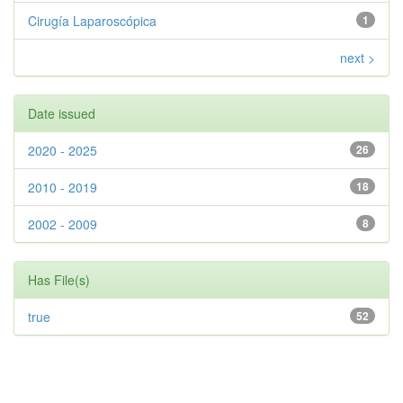
Cirugía Laparoscópica
1
next >
Date issued
2020 - 2025
26
2010 - 2019
18
2002 - 2009
8
Has File(s)
true
52