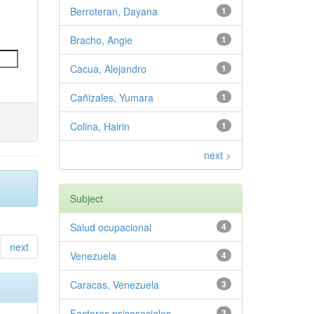
Berroteran, Dayana
1
Bracho, Angie
1
Cacua, Alejandro
1
Cañizales, Yumara
1
Colina, Hairin
1
next >
Subject
Salud ocupacional
4
next
Venezuela
4
Caracas, Venezuela
3
Factores psicosociales
3