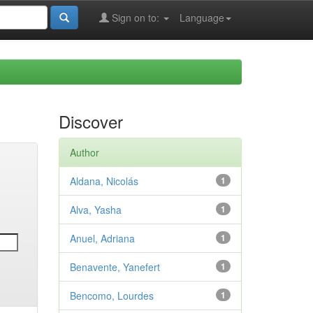
Sign on to:
Language
Discover
Author
Aldana, Nicolás
1
Alva, Yasha
1
Anuel, Adriana
1
Benavente, Yanefert
1
Bencomo, Lourdes
1