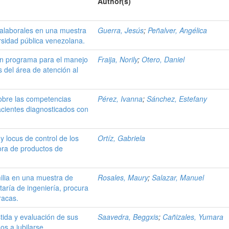
Author(s)
tralaborales en una muestra
Guerra, Jesús
;
Peñalver, Angélica
rsidad pública venezolana.
 un programa para el manejo
Fraija, Norily
;
Otero, Daniel
 del área de atención al
obre las competencias
Pérez, Ivanna
;
Sánchez, Estefany
acientes diagnosticados con
 y locus de control de los
Ortíz, Gabriela
ora de productos de
milia en una muestra de
Rosales, Maury
;
Salazar, Manuel
aría de ingeniería, procura
racas.
stida y evaluación de sus
Saavedra, Beggxis
;
Cañizales, Yumara
s a jubilarse.