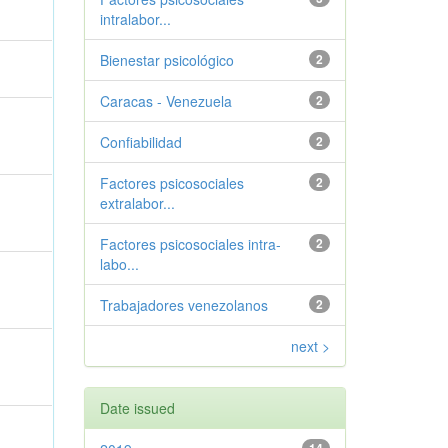
intralabor...
Bienestar psicológico
2
Caracas - Venezuela
2
Confiabilidad
2
Factores psicosociales
2
extralabor...
Factores psicosociales intra-
2
labo...
Trabajadores venezolanos
2
next >
Date issued