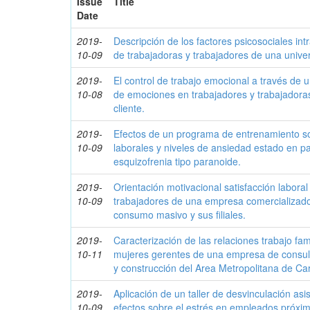
Issue
Title
Date
2019-
Descripción de los factores psicosociales in
10-09
de trabajadoras y trabajadores de una unive
2019-
El control de trabajo emocional a través de
10-08
de emociones en trabajadores y trabajadoras
cliente.
2019-
Efectos de un programa de entrenamiento s
10-09
laborales y niveles de ansiedad estado en p
esquizofrenia tipo paranoide.
2019-
Orientación motivacional satisfacción laboral
10-09
trabajadores de una empresa comercializad
consumo masivo y sus filiales.
2019-
Caracterización de las relaciones trabajo fa
10-11
mujeres gerentes de una empresa de consult
y construcción del Area Metropolitana de Ca
2019-
Aplicación de un taller de desvinculación asi
10-09
efectos sobre el estrés en empleados próximo