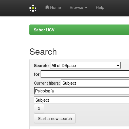
Home
Browse
Help
Skip
navigation
Saber UCV
Search
Search:
for
Current filters:
Start a new search