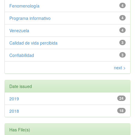
Fenomenología
4
Programa informativo
4
Venezuela
4
Calidad de vida percibida
3
Confiabilidad
3
next >
Date issued
2019
24
2018
18
Has File(s)