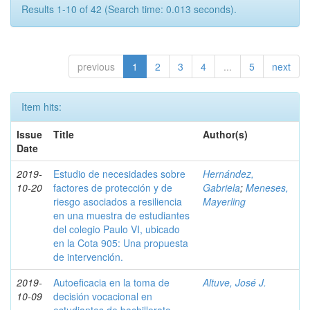
Results 1-10 of 42 (Search time: 0.013 seconds).
previous
1
2
3
4
...
5
next
Item hits:
Issue
Title
Author(s)
Date
2019-
Estudio de necesidades sobre
Hernández,
10-20
factores de protección y de
Gabriela
;
Meneses,
riesgo asociados a resiliencia
Mayerling
en una muestra de estudiantes
del colegio Paulo VI, ubicado
en la Cota 905: Una propuesta
de intervención.
2019-
Autoeficacia en la toma de
Altuve, José J.
10-09
decisión vocacional en