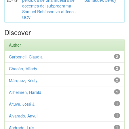
05-19
percibida de una muestra de
Santander, Jenny
docentes del subprograma
Samuel Robinson va al liceo -
UCV
Discover
Author
Carbonell, Claudia
2
Chacón, Milady
2
Márquez, Kristy
2
Allheimen, Harald
1
Altuve, José J.
1
Alvarado, Anyuli
1
Andrade, Luis
1