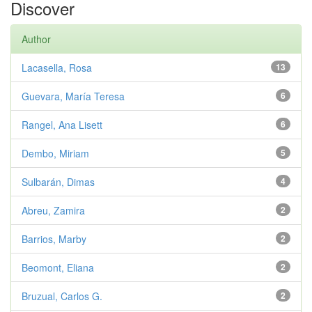
Discover
Author
Lacasella, Rosa
13
Guevara, María Teresa
6
Rangel, Ana Lisett
6
Dembo, Miriam
5
Sulbarán, Dimas
4
Abreu, Zamira
2
Barrios, Marby
2
Beomont, Eliana
2
Bruzual, Carlos G.
2