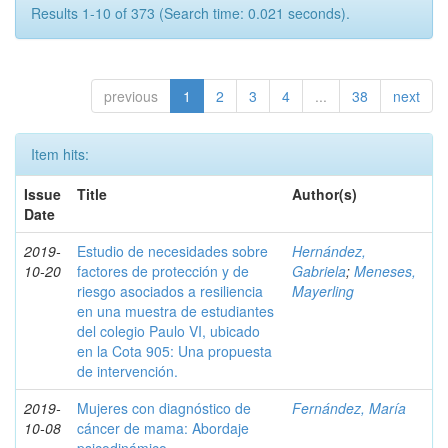
Results 1-10 of 373 (Search time: 0.021 seconds).
previous
1
2
3
4
...
38
next
Item hits:
Issue
Title
Author(s)
Date
2019-
Estudio de necesidades sobre
Hernández,
10-20
factores de protección y de
Gabriela
;
Meneses,
riesgo asociados a resiliencia
Mayerling
en una muestra de estudiantes
del colegio Paulo VI, ubicado
en la Cota 905: Una propuesta
de intervención.
2019-
Mujeres con diagnóstico de
Fernández, María
10-08
cáncer de mama: Abordaje