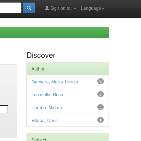
Sign on to:
Language
Discover
Author
Guevara, María Teresa
6
Lacasella, Rosa
6
Dembo, Miriam
5
Villaba, Doris
1
Subject