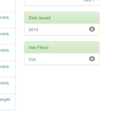
vara,
Date issued
2013
6
vara,
Has File(s)
vara,
true
6
vara,
vara,
angel,