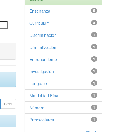
Enseñanza
5
Curriculum
4
Discriminación
1
Dramatización
1
Entrenamiento
1
Investigación
1
Lenguaje
1
Motricidad Fina
1
next
Número
1
Preescolares
1
next >