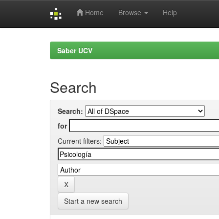
Home
Browse
Help
Skip
navigation
Saber UCV
Search
Search:
for
Current filters:
Start a new search