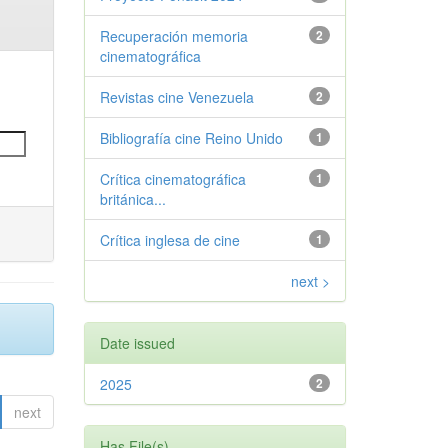
Recuperación memoria
2
cinematográfica
Revistas cine Venezuela
2
Bibliografía cine Reino Unido
1
Crítica cinematográfica
1
británica...
Crítica inglesa de cine
1
next >
Date issued
2025
2
next
Has File(s)