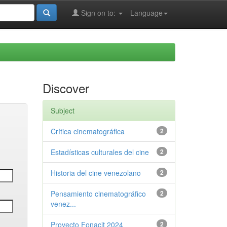
Sign on to:
Language
Discover
Subject
Crítica cinematográfica
2
Estadísticas culturales del cine
2
Historia del cine venezolano
2
Pensamiento cinematográfico
2
venez...
Proyecto Fonacit 2024
2