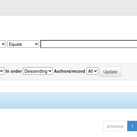
In order
Authors/record
previous
1