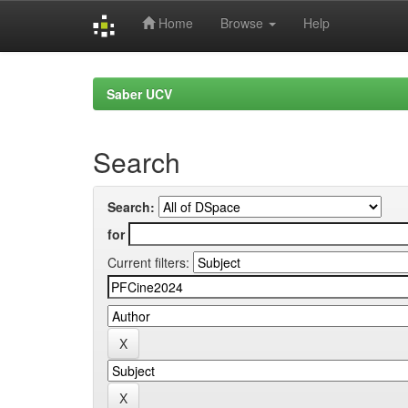
Home
Browse
Help
Skip
navigation
Saber UCV
Search
Search:
for
Current filters: