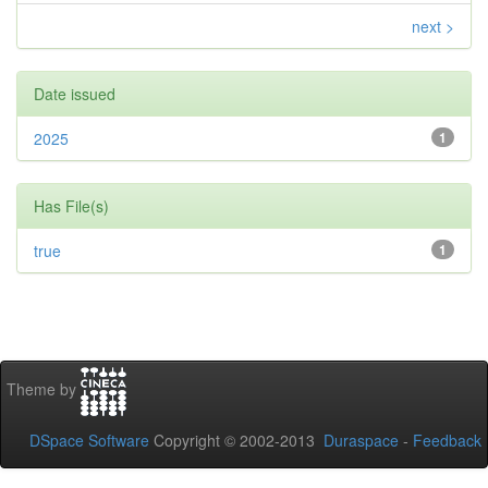
next >
Date issued
2025
1
Has File(s)
true
1
Theme by
DSpace Software
Copyright © 2002-2013
Duraspace
-
Feedback