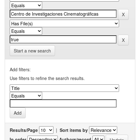
Start a new search
Add filters:
Use filters to refine the search results.
Results/Page
|
Sort items by
In order
Authors/record