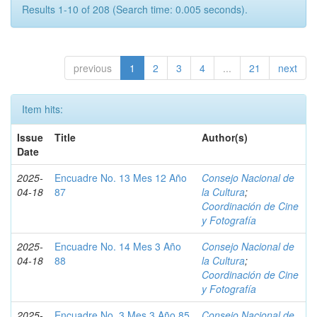
Results 1-10 of 208 (Search time: 0.005 seconds).
previous
1
2
3
4
...
21
next
Item hits:
Issue
Title
Author(s)
Date
2025-
Encuadre No. 13 Mes 12 Año
Consejo Nacional de
04-18
87
la Cultura
;
Coordinación de Cine
y Fotografía
2025-
Encuadre No. 14 Mes 3 Año
Consejo Nacional de
04-18
88
la Cultura
;
Coordinación de Cine
y Fotografía
2025-
Encuadre No. 3 Mes 3 Año 85
Consejo Nacional de