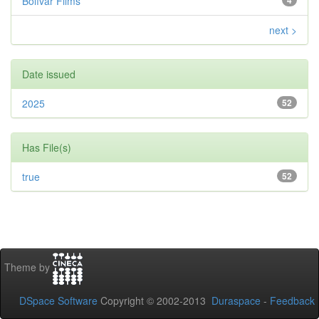
Bolívar Films
4
next >
Date issued
2025
52
Has File(s)
true
52
Theme by
DSpace Software
Copyright © 2002-2013
Duraspace
-
Feedback