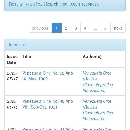
Results 1-10 of 52 (Search time: 0.004 seconds).
previous
1
2
3
4
...
6
next
Item hits:
Issue
Title
Author(s)
Date
2025-
Venezuela Cine No. 52 Año
Venezuela Cine
05-17
IX. May, 1962
(Revista
Cinematográfica
Venezolana)
2025-
Venezuela Cine No. 48 Año
Venezuela Cine
05-15
VIII. Sep-Oct, 1961
(Revista
Cinematográfica
Venezolana)
2025-
Venezuela Cine No. 41 Año
Venezuela Cine