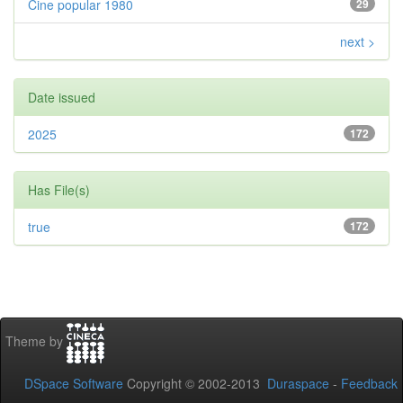
Cine popular 1980
29
next >
Date issued
2025
172
Has File(s)
true
172
Theme by
DSpace Software
Copyright © 2002-2013
Duraspace
-
Feedback