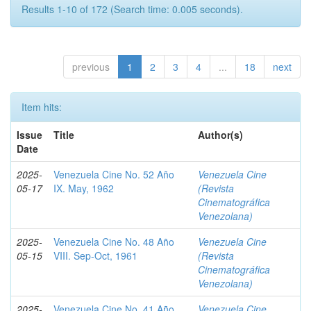
Results 1-10 of 172 (Search time: 0.005 seconds).
previous
1
2
3
4
...
18
next
Item hits:
Issue
Title
Author(s)
Date
2025-
Venezuela Cine No. 52 Año
Venezuela Cine
05-17
IX. May, 1962
(Revista
Cinematográfica
Venezolana)
2025-
Venezuela Cine No. 48 Año
Venezuela Cine
05-15
VIII. Sep-Oct, 1961
(Revista
Cinematográfica
Venezolana)
2025-
Venezuela Cine No. 41 Año
Venezuela Cine