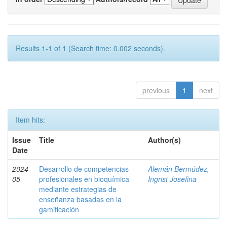
Results 1-1 of 1 (Search time: 0.002 seconds).
previous
1
next
Item hits:
Issue
Title
Author(s)
Date
2024-
Desarrollo de competencias
Alemán Bermúdez,
05
profesionales en bioquímica
Ingrist Josefina
mediante estrategias de
enseñanza basadas en la
gamificación