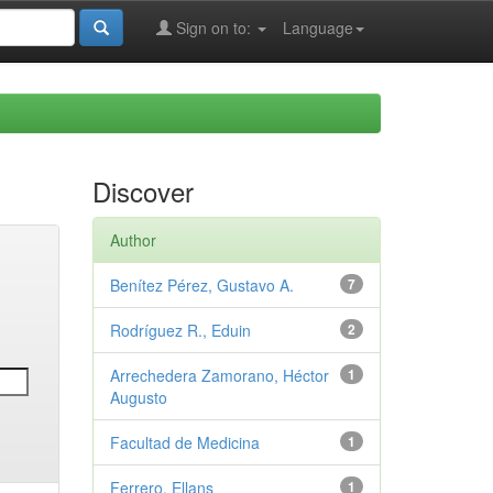
Sign on to:
Language
Discover
Author
Benítez Pérez, Gustavo A.
7
Rodríguez R., Eduin
2
Arrechedera Zamorano, Héctor
1
Augusto
Facultad de Medicina
1
Ferrero, Ellans
1