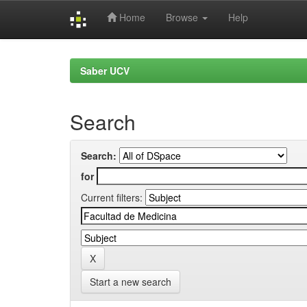
Home
Browse
Help
Skip
navigation
Saber UCV
Search
Search:
for
Current filters:
Start a new search