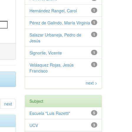
Hernández Rangel, Carol
1
Pérez de Galindo, María Virginia
1
Salazar Urbaneja, Pedro de
1
Jesús
Signorile, Vicente
1
Velásquez Rojas, Jesús
1
Francisco
next >
Subject
next
Escuela "Luis Razetti"
5
UCV
3