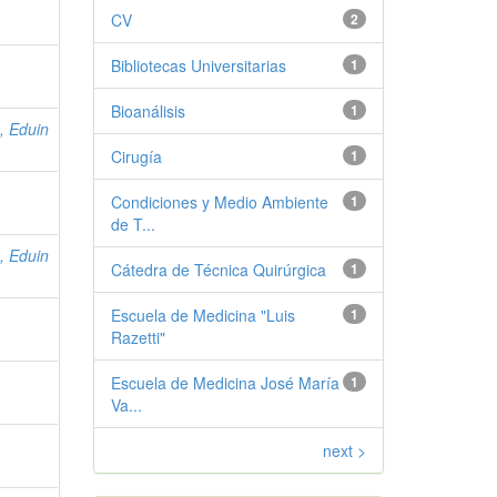
CV
2
Bibliotecas Universitarias
1
Bioanálisis
1
, Eduin
Cirugía
1
Condiciones y Medio Ambiente
1
de T...
, Eduin
Cátedra de Técnica Quirúrgica
1
Escuela de Medicina "Luis
1
Razetti"
Escuela de Medicina José María
1
Va...
next >