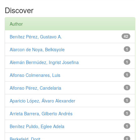
Discover
Author
Benítez Pérez, Gustavo A.
42
Alarcon de Noya, Belkisyole
1
Alemán Bermúdez, Ingrist Josefina
1
Alfonso Colmenares, Luis
1
Alfonso Pérez, Candelaria
1
Aparicio López, Álvaro Alexander
1
Arrieta Barrera, Gilberto Andrés
1
Benítez Pulido, Eglee Adela
1
Berkefeld, Dorit
1