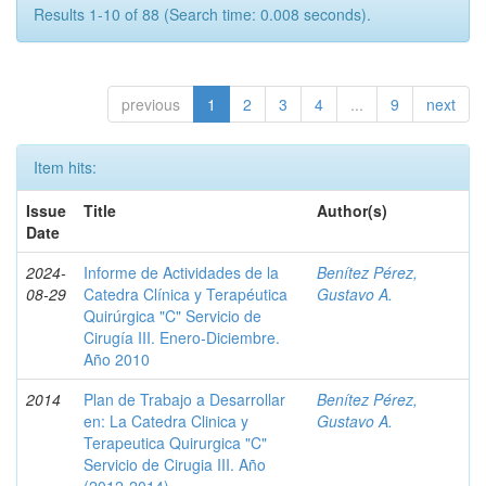
Results 1-10 of 88 (Search time: 0.008 seconds).
previous
1
2
3
4
...
9
next
Item hits:
Issue
Title
Author(s)
Date
2024-
Informe de Actividades de la
Benítez Pérez,
08-29
Catedra Clínica y Terapéutica
Gustavo A.
Quirúrgica "C" Servicio de
Cirugía III. Enero-Diciembre.
Año 2010
2014
Plan de Trabajo a Desarrollar
Benítez Pérez,
en: La Catedra Clinica y
Gustavo A.
Terapeutica Quirurgica "C"
Servicio de Cirugia III. Año