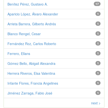
Benítez Pérez, Gustavo A.
17
Aparicio López, Álvaro Alexander
1
Arrieta Barrera, Gilberto Andrés
1
Blanco Rengel, Cesar
1
Fernández Roz, Carlos Roberto
1
Ferrero, Ellans
1
Gómez Bello, Abigail Alexandra
1
Herrera Riveros, Elsa Valentina
1
Infante Flores, Francia Angelines
1
Jiménez Zarraga, Fabio José
1
next >