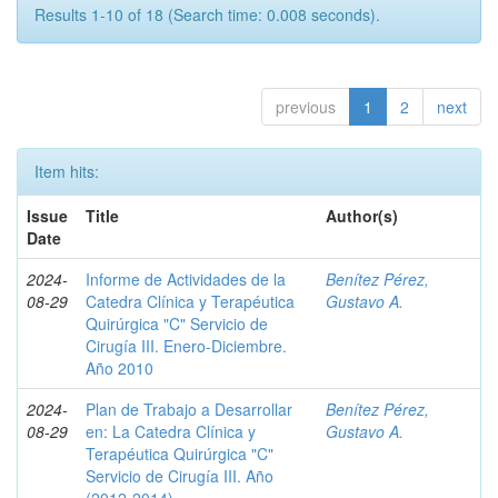
Results 1-10 of 18 (Search time: 0.008 seconds).
previous
1
2
next
Item hits:
Issue
Title
Author(s)
Date
2024-
Informe de Actividades de la
Benítez Pérez,
08-29
Catedra Clínica y Terapéutica
Gustavo A.
Quirúrgica "C" Servicio de
Cirugía III. Enero-Diciembre.
Año 2010
2024-
Plan de Trabajo a Desarrollar
Benítez Pérez,
08-29
en: La Catedra Clínica y
Gustavo A.
Terapéutica Quirúrgica "C"
Servicio de Cirugía III. Año