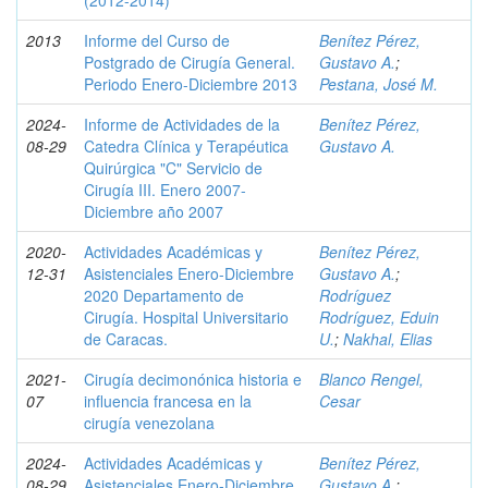
(2012-2014)
2013
Informe del Curso de
Benítez Pérez,
Postgrado de Cirugía General.
Gustavo A.
;
Periodo Enero-Diciembre 2013
Pestana, José M.
2024-
Informe de Actividades de la
Benítez Pérez,
08-29
Catedra Clínica y Terapéutica
Gustavo A.
Quirúrgica "C" Servicio de
Cirugía III. Enero 2007-
Diciembre año 2007
2020-
Actividades Académicas y
Benítez Pérez,
12-31
Asistenciales Enero-Diciembre
Gustavo A.
;
2020 Departamento de
Rodríguez
Cirugía. Hospital Universitario
Rodríguez, Eduin
de Caracas.
U.
;
Nakhal, Elias
2021-
Cirugía decimonónica historia e
Blanco Rengel,
07
influencia francesa en la
Cesar
cirugía venezolana
2024-
Actividades Académicas y
Benítez Pérez,
08-29
Asistenciales Enero-Diciembre
Gustavo A.
;