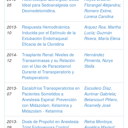
05
Ideal para Sedoanalgesia con
Florangel Alejandra
;
Dexmedetomidina.
Romero Exime,
Lorena Carolina
2013-
Respuesta Hemodinámica
Arquez Roa, Martha
10
Inducida por el Estímulo de la
Lucía
;
Guzmán
Extubación Endotraqueal:
Rivera, María Elena
Eficacia de la Clonidina
2014-
Trasplante Renal: Niveles de
Hernández
12
Transaminasas y su Relación
Pimienta, Nurys
con el Uso de Paracetamol
Stella
Durante el Transoperatorio y
Postoperatorio
2013-
Escalofríos Transoperatorios en
Escudero Díaz,
07
Pacientes Sometidos a
Aurimar Gabriela
;
Anestesia Espinal: Prevención
Betancourt Piñero,
con Midazolam, Ketamina y
Rosmelly José
Midazolam - Ketamina
2013-
Dosis de Propofol en Anestesia
Reina Montoya,
09
Total Endovenosa Control
Angélica Marisol
;