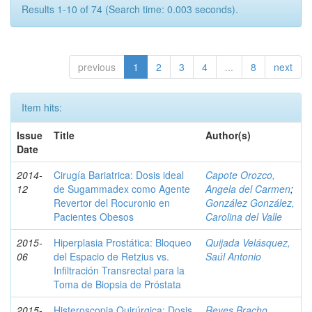
Results 1-10 of 74 (Search time: 0.003 seconds).
previous
1
2
3
4
...
8
next
Item hits:
Issue
Title
Author(s)
Date
2014-
Cirugía Bariatrica: Dosis ideal
Capote Orozco,
12
de Sugammadex como Agente
Angela del Carmen
;
Revertor del Rocuronio en
González González,
Pacientes Obesos
Carolina del Valle
2015-
Hiperplasia Prostática: Bloqueo
Quijada Velásquez,
06
del Espacio de Retzius vs.
Saúl Antonio
Infiltración Transrectal para la
Toma de Biopsia de Próstata
2015-
Histeroscopia Quirúrgica: Dosis
Reyes Bracho,