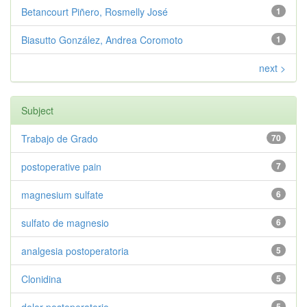
Betancourt Piñero, Rosmelly José
1
Biasutto González, Andrea Coromoto
1
next >
Subject
Trabajo de Grado
70
postoperative pain
7
magnesium sulfate
6
sulfato de magnesio
6
analgesia postoperatoria
5
Clonidina
5
5