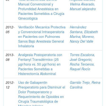
Manual Convencional y
Vielma Alvarado,
Profundidad Anestésica en
Manuel alejandro
Pacientes Sometidos a Cirugía
Ginecológica
2012-
Ventilación Mecanica Protectiva
Hernández
05
y Convencional Intraoperatoria
Santana, Elizabeth
en Pacientes con Pulmones
Marina
;
Moreno,
Sanos Bajo Anestesia General
Nancy Del Valle
Inhalatoria
2013-
Analgesia Postoperatoria con
Torres Escalona,
08
Fentanyl Transdérmico (25
José Gregorio
;
µgr/hora vs. 50 µgr/hora) en
Rocha Terceros,
Pacientes Sometidas a
Raquel Rocío
Histerectomía Abdominal
2012-
Uso de Gabapentin
Garrido Trejo, Reina
12
Preoperatorio para Disminuir el
Carolina
Dolor Postoperatorio y
Requerimiento de Opioides en
Cirugía Traumatológica de