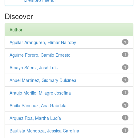
Miembro Inferior
Discover
Author
Aguilar Aranguren, Elimar Nairoby
1
Aguirre Forero, Camilo Ernesto
1
Amaya Sáenz, José Luis
1
Anuel Martínez, Giomary Dulcinea
1
Araujo Morillo, Milagro Josefina
1
Arcila Sánchez, Ana Gabriela
1
Arquez Roa, Martha Lucía
1
Bautista Mendoza, Jessica Carolina
1