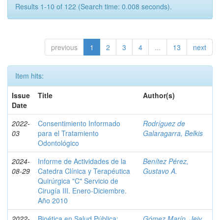
Results 1-10 of 122 (Search time: 0.008 seconds).
previous
1
2
3
4
...
13
next
Item hits:
Issue
Title
Author(s)
Date
2022-
Consentimiento Informado
Rodríguez de
03
para el Tratamiento
Galaragarra, Belkis
Odontológico
2024-
Informe de Actividades de la
Benítez Pérez,
08-29
Catedra Clínica y Terapéutica
Gustavo A.
Quirúrgica "C" Servicio de
Cirugía III. Enero-Diciembre.
Año 2010
2022-
Bioética en Salud Pública:
Gómez Marín, Jeiv