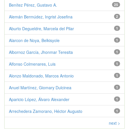
Benítez Pérez, Gustavo A.
25
Alemán Bermúdez, Ingrist Josefina
2
Aburto Degueldre, Marcela del Pilar
1
Alarcon de Noya, Belkisyole
1
Albornoz García, Jhonmar Teresita
1
Alfonso Colmenares, Luis
1
Alonzo Maldonado, Marcos Antonio
1
Anuel Martínez, Giomary Dulcinea
1
Aparicio López, Álvaro Alexander
1
Arrechedera Zamorano, Héctor Augusto
1
next >