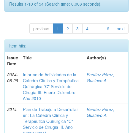
Results 1-10 of 54 (Search time: 0.006 seconds).
previous
1
2
3
4
...
6
next
Item hits:
Issue
Title
Author(s)
Date
2024-
Informe de Actividades de la
Benítez Pérez,
08-29
Catedra Clínica y Terapéutica
Gustavo A.
Quirúrgica "C" Servicio de
Cirugía III. Enero-Diciembre.
Año 2010
2014
Plan de Trabajo a Desarrollar
Benítez Pérez,
en: La Catedra Clinica y
Gustavo A.
Terapeutica Quirurgica "C"
Servicio de Cirugia III. Año