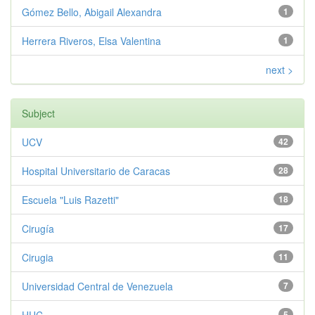
Gómez Bello, Abigail Alexandra
1
Herrera Riveros, Elsa Valentina
1
next >
Subject
UCV
42
Hospital Universitario de Caracas
28
Escuela "Luis Razetti"
18
Cirugía
17
Cirugia
11
Universidad Central de Venezuela
7
5