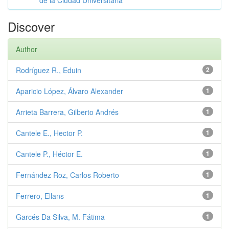
de la Ciudad Universitaria
Discover
Author
Rodríguez R., Eduin
2
Aparicio López, Álvaro Alexander
1
Arrieta Barrera, Gilberto Andrés
1
Cantele E., Hector P.
1
Cantele P., Héctor E.
1
Fernández Roz, Carlos Roberto
1
Ferrero, Ellans
1
Garcés Da Silva, M. Fátima
1