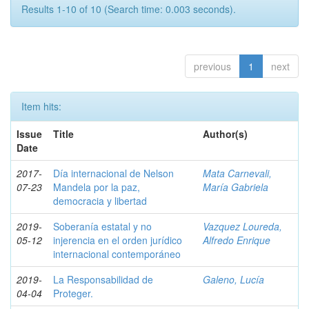
Results 1-10 of 10 (Search time: 0.003 seconds).
previous
1
next
Item hits:
Issue
Title
Author(s)
Date
2017-
Día internacional de Nelson
Mata Carnevali,
07-23
Mandela por la paz,
María Gabriela
democracia y libertad
2019-
Soberanía estatal y no
Vazquez Loureda,
05-12
injerencia en el orden jurídico
Alfredo Enrique
internacional contemporáneo
2019-
La Responsabilidad de
Galeno, Lucía
04-04
Proteger.