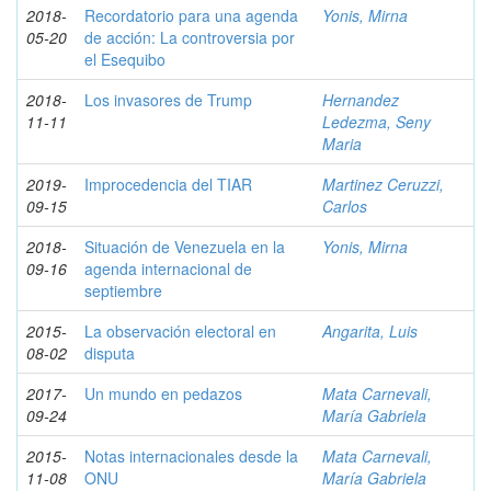
2018-
Recordatorio para una agenda
Yonis, Mirna
05-20
de acción: La controversia por
el Esequibo
2018-
Los invasores de Trump
Hernandez
11-11
Ledezma, Seny
Maria
2019-
Improcedencia del TIAR
Martinez Ceruzzi,
09-15
Carlos
2018-
Situación de Venezuela en la
Yonis, Mirna
09-16
agenda internacional de
septiembre
2015-
La observación electoral en
Angarita, Luis
08-02
disputa
2017-
Un mundo en pedazos
Mata Carnevali,
09-24
María Gabriela
2015-
Notas internacionales desde la
Mata Carnevali,
11-08
ONU
María Gabriela